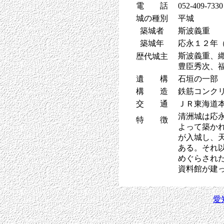
電 話
052-409-7330
城の種別
平城
築城者
斯波義重
築城年
応永１２年
斯波義重、
歴代城主
豊臣秀次、
遺 構
石垣の一部
構 造
鉄筋コンク
交 通
ＪＲ東海道
清洲城は応
特 徴
よって築か
が入城し、
ある。それ
めぐらされ
資料館が建
愛